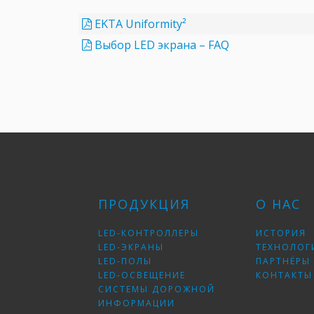
EKTA Uniformity²
Выбор LED экрана – FAQ
ПРОДУКЦИЯ
О НАС
LED-КОНТРОЛЛЕРЫ
ИСТОРИЯ
LED-ЭКРАНЫ
ТЕХНОЛОГ
LED-ПОЛЫ
ПАРТНЁРЫ
LED-ОСВЕЩЕНИЕ
КОНТАКТЫ
СИСТЕМЫ ДОРОЖНОЙ
ИНФОРМАЦИИ