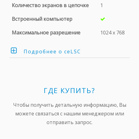
Количество экранов в цепочке
1
Встроенный компьютер
Максимальное разрешение
1024 х 768
Подробнее о ceLSC
ceLSC-081 разработан для управления
видеорекламными сетями без оператора. LED-
контроллер работает со всеми
ГДЕ КУПИТЬ?
существующими на сегодняшний день
моделями LED-экранов EKTA.
Чтобы получить детальную информацию, Вы
можете связаться с нашим менеджером или
отправить запрос.
ОСНОВНЫЕ
ХАРАКТЕРИСТИКИ