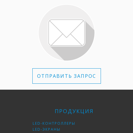
Выполнен в виде автономного блока,
который подключается к светодиодным
модулям ЕКТА
Встроенный процессор Intel Atom industrial
16-битная обработка каждого цвета в
пикселе с эффективной корректировкой
свечения светодиодов, регулировка яркости
экрана, гамма коррекции и цветовой
температуры
Три интерфейса управления: Ethernet и
ОТПРАВИТЬ ЗАПРОС
Internet, системная консоль
8-битная обработка: до 768p
Частота регенерации: 60 Гц
Диагностика оперативных параметров
ПРОДУКЦИЯ
модуля (температура, напряжение и ток),
чтение датчика освещения для
автоматического управления яркостью
LED-КОНТРОЛЛЕРЫ
экрана
LED-ЭКРАНЫ