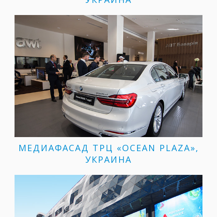
МЕДИАФАСАД ТРЦ «OCEAN PLAZA»,
УКРАИНА