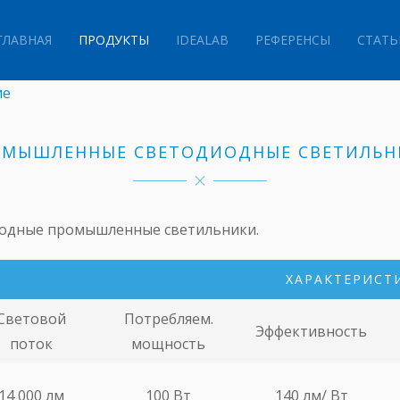
ГЛАВНАЯ
ПРОДУКТЫ
IDEALAB
РЕФЕРЕНСЫ
СТАТЬ
ие
ОМЫШЛЕННЫЕ СВЕТОДИОДНЫЕ СВЕТИЛЬН
иодные промышленные светильники.
ХАРАКТЕРИСТ
Световой
Потребляем.
Эффективность
поток
мощность
14 000 лм
100 Вт
140 лм/ Вт