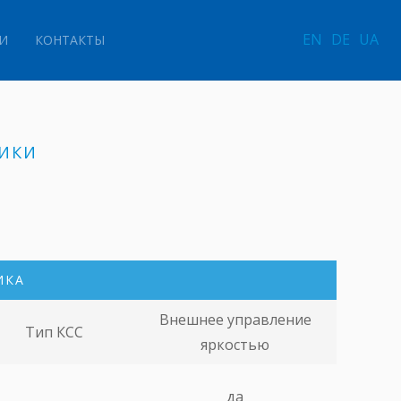
EN
DE
UA
И
КОНТАКТЫ
ИКИ
ИКА
Внешнее управление
Тип КСС
яркостью
да