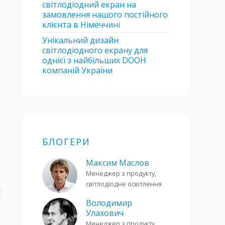
світлодіодний екран на
замовлення нашого постійного
клієнта в Німеччині
Унікальний дизайн
світлодіодного екрану для
однієї з найбільших DOOH
компаній України
БЛОГЕРИ
Максим Маслов
Менеджер з продукту,
світлодіодне освітлення
ї
Володимир
Улахович
Менеджер з продукту,