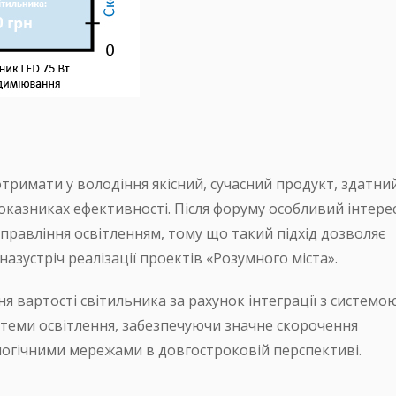
 отримати у володіння якісний, сучасний продукт, здатни
оказниках ефективності. Після форуму особливий інтере
правління освітленням, тому що такий підхід дозволяє
азустріч реалізації проектів «Розумного міста».
 вартості світильника за рахунок інтеграції з системо
стеми освітлення, забезпечуючи значне скорочення
ологічними мережами в довгостроковій перспективі.