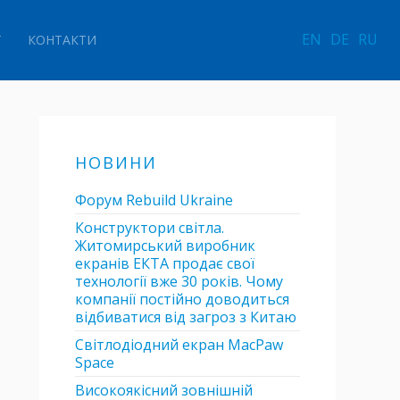
EN
DE
RU
Г
КОНТАКТИ
НОВИНИ
Форум Rebuild Ukraine
Конструктори світла.
Житомирський виробник
екранів ЕКТА продає свої
технології вже 30 років. Чому
компанії постійно доводиться
відбиватися від загроз з Китаю
Світлодіодний екран MacPaw
Space
Високоякісний зовнішній