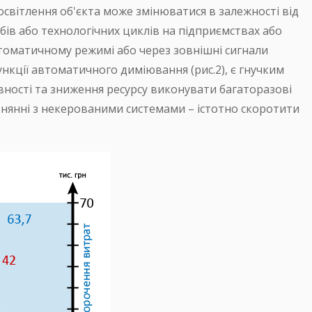
освітлення об'єкта може змінюватися в залежності від
бів або технологічних циклів на підприємствах або
томатичному режимі або через зовнішні сигнали
ункції автоматичного диміювання (рис.2), є гнучким
вності та зниження ресурсу виконувати багаторазові
івнянні з некерованими системами – істотно скоротити