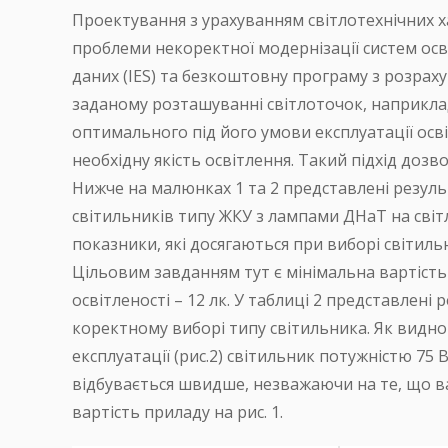
Проектування з урахуванням світлотехнічних 
проблеми некоректної модернізації систем ос
даних (IES) та безкоштовну програму з розрах
заданому розташуванні світлоточок, наприклад
оптимального під його умови експлуатації ос
необхідну якість освітлення. Такий підхід доз
Нижче на малюнках 1 та 2 представлені резуль
світильників типу ЖКУ з лампами ДНаТ на світл
показники, які досягаються при виборі світиль
Цільовим завданням тут є мінімальна вартість
освітленості – 12 лк. У таблиці 2 представлен
коректному виборі типу світильника. Як видно
експлуатації (рис.2) світильник потужністю 75
відбувається швидше, незважаючи на те, що ва
вартість приладу на рис. 1.