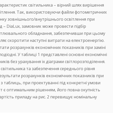
характеристик світильника – вірний шлях вирішення
вітлення. Так, використовуючи файли фотометричних
унку зовнішнього/внутрішнього освітлення при
 – DiaLux, замовник може провести підбір
вітлювального обладнання, забезпечивши при цьому
воляє скоротити наступні витрати на електроенергію.
тати розрахунків економічних показників при заміні
одіодні. У таблиці 1 представлені основні економічні
ників без урахування їх діаграми світлорозподілення.
 світильника та забезпечення середнього рівня
і результати розрахунків економічних показників при
 з таблиць, при проектуванні під конкретні умови
 Вт є оптимальним рішенням, його повна окупність
ртість приладу на рис. 2 перевищує номінальну