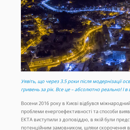
Уявіть, що через 3.5 роки після модернізації о
гривень за рік. Все це – абсолютно реально! І в 
Восени 2016 року в Києві відбувся міжнародн
проблеми енергоефективності та способи вияв
ЕКТА виступили з доповіддю, в якій були предс
потенційним замовником, шляхи скорочення ви