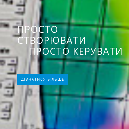
СВІТЛОДІОДНІ
ПРОСТО
РІШЕННЯ
СТВОРЮВАТИ
БУДЬ-ЯКОЇ
ПРОСТО КЕРУВАТИ
СКЛАДНОСТІ
ДІЗНАТИСЯ БІЛЬШЕ
ДІЗНАТИСЯ БІЛЬШЕ