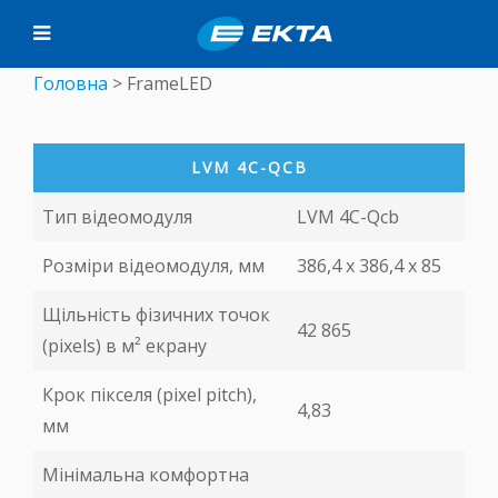
Головна
>
FrameLED
LVM 4С-QCB
Тип відеомодуля
LVM 4С-Qcb
Розміри відеомодуля, мм
386,4 x 386,4 х 85
Щільність фізичних точок
42 865
(pixels) в м² екрану
Крок пікселя (pixel pitch),
4,83
мм
Мінімальна комфортна