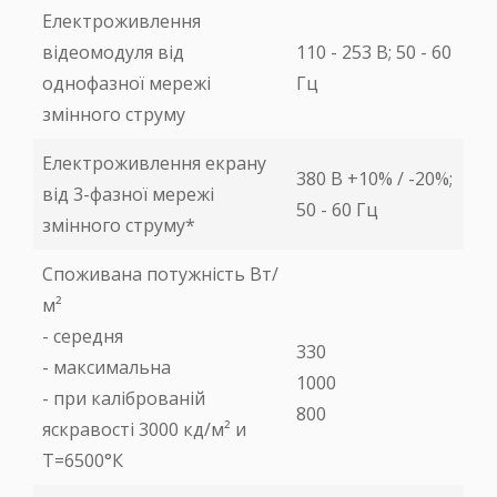
Електроживлення
відеомодуля від
110 - 253 В; 50 - 60
однофазної мережі
Гц
змінного струму
Електроживлення екрану
380 В +10% / -20%;
від 3-фазної мережі
50 - 60 Гц
змінного струму*
Споживана потужність Вт/
м²
- середня
330
- максимальна
1000
- при каліброваній
800
яскравості 3000 кд/м² и
Т=6500°К