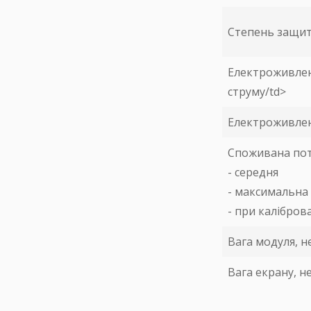
Степень защит
Електроживлен
струму/td>
Електроживленн
Споживана пот
- середня
- максимальна
- при калібров
Вага модуля, не
Вага екрану, не