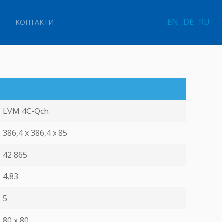
EN
DE
RU
Г
КОНТАКТИ
LVM 4С-Qch
386,4 x 386,4 х 85
42 865
4,83
5
80 х 80