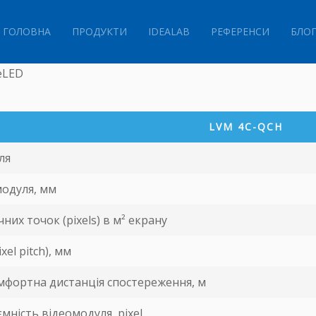
ГОЛОВНА
ПРОДУКТИ
IDEALAB
РЕФЕРЕНСИ
БЛО
eLED
LVM 4С-QCH
ля
модуля, мм
них точок (pixels) в м² екрану
xel pitch), мм
мфортна дистанція спостереження, м
мність відеомодуля, pixel