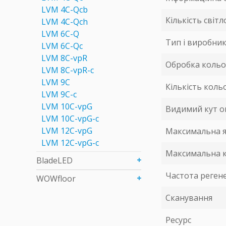
LVM 4C-Qcb
Кількість світл
LVM 4C-Qch
LVM 6C-Q
Тип і виробник
LVM 6C-Qc
LVM 8C-vpR
Обробка кольор
LVM 8C-vpR-c
LVM 9C
Кількість коль
LVM 9C-c
LVM 10C-vpG
Видимий кут ог
LVM 10C-vpG-c
LVM 12C-vpG
Максимальна я
LVM 12C-vpG-c
Максимальна ка
BladeLED
Частота регене
WOWfloor
Сканування
Ресурс