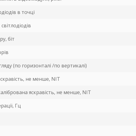
одіодів в точці
 світлодіодів
у, біт
орів
ляду (по горизонталі /по вертикалі)
скравість, не менше, NIT
лібрована яскравість, не менше, NIT
рації, Гц