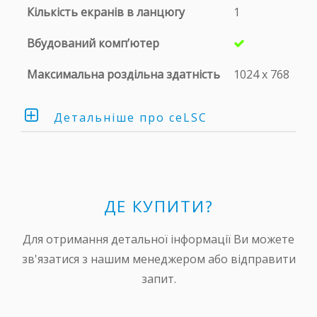
Кількість екранів в ланцюгу
1
Вбудований комп’ютер
Максимальна роздільна здатність
1024 х 768
Детальніше про ceLSC
ceLSC-081 розроблений для управління
відеорекламними мережами без оператора.
LED контролер працює з усіма існуючими на
ДЕ КУПИТИ?
сьогоднішній день моделями LED екранів
EKTA.
Для отримання детальної інформації Ви можете
зв'язатися з нашим менеджером або відправити
запит.
ОСНОВНІ ХАРАКТЕРИСТИКИ