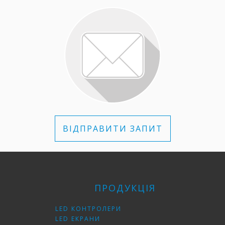
Виконаний у вигляді автономного блоку, який
підключається до світлодіодних модулів ЕКТА
Вбудований процесор Intel Atom industrial
16-бітна обробка кожного кольору в пікселі з
ефективним коригуванням світіння
світлодіодів, глибоким регулюванням
яскравості, гамма-корекції і колірної
температури
Три інтерфейси управління: Ethernet та
Internet, системна консоль
8-бітна обробка: до 768p
ВІДПРАВИТИ ЗАПИТ
Частота регенерації: 60 Гц
Діагностика оперативних параметрів модуля
(температура, напруга і струм; зчитування
датчика освітлення для автоматичного
керування яскравістю екрана
ПРОДУКЦІЯ
LED КОНТРОЛЕРИ
LED ЕКРАНИ