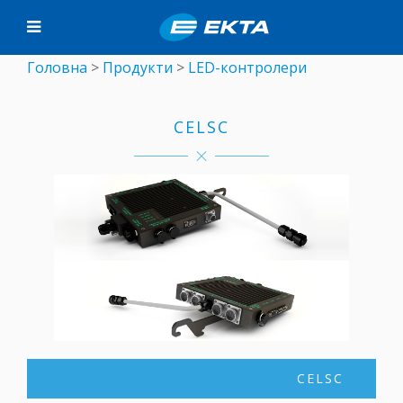
Головна
>
Продукти
>
LED-контролери
CELSC
CELSC