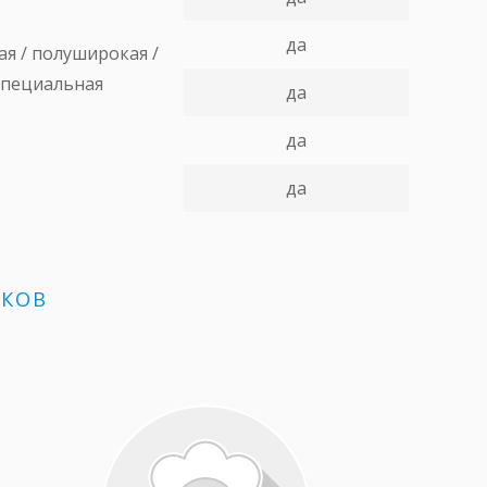
да
я / полуширокая /
специальная
да
да
да
ИКОВ