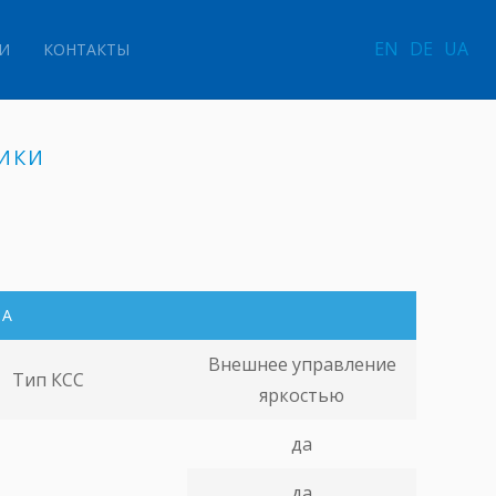
EN
DE
UA
И
КОНТАКТЫ
ИКИ
КА
Внешнее управление
Тип КСС
яркостью
да
да