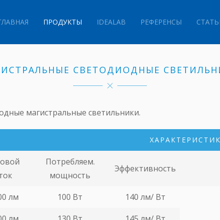
ГЛАВНАЯ
ПРОДУКТЫ
IDEALAB
РЕФЕРЕНСЫ
СТАТЬ
ГИСТРАЛЬНЫЕ СВЕТОДИОДНЫЕ СВЕТИЛЬН
одные магистральные светильники.
ХАРАКТЕРИСТИ
товой
Потребляем.
Эффективность
ток
мощность
00 лм
100 Вт
140 лм/ Вт
00 лм
130 Вт
145 лм/ Вт