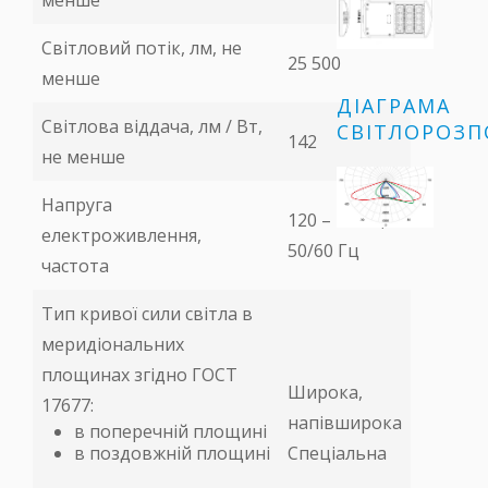
менше
Світловий потік, лм, не
25 500
менше
ДІАГРАМА
Світлова віддача, лм / Вт,
СВІТЛОРОЗП
142
не менше
Напруга
120 – 290 В,
електроживлення,
50/60 Гц
частота
Тип кривої сили світла в
меридіональних
площинах згідно ГОСТ
Широка,
17677:
напівширока
в поперечній площині
в поздовжній площині
Спеціальна