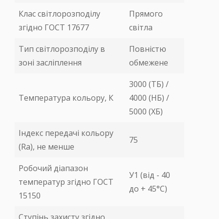
Клас світлорозподілу
Прямого
згідно ГОСТ 17677
світла
Тип світлорозподілу в
Повністю
зоні засліплення
обмежене
3000 (ТБ) /
Температура кольору, К
4000 (НБ) /
5000 (ХБ)
Індекс передачі кольору
75
(Ra), не менше
Робочий діапазон
У1 (від - 40
температур згідно ГОСТ
до + 45°С)
15150
Ступінь захисту згідно