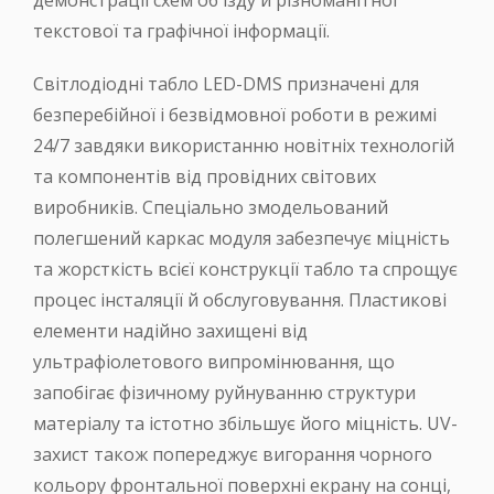
демонстрації схем об'їзду й різноманітної
текстової та графічної інформації.
Світлодіодні табло LED-DMS призначені для
безперебійної і безвідмовної роботи в режимі
24/7 завдяки використанню новітніх технологій
та компонентів від провідних світових
виробників. Спеціально змодельований
полегшений каркас модуля забезпечує міцність
та жорсткість всієї конструкції табло та спрощує
процес інсталяції й обслуговування. Пластикові
елементи надійно захищені від
ультрафіолетового випромінювання, що
запобігає фізичному руйнуванню структури
матеріалу та істотно збільшує його міцність. UV-
захист також попереджує вигорання чорного
кольору фронтальної поверхні екрану на сонці,