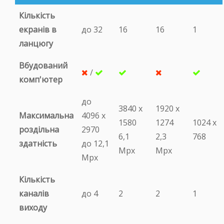
Кількість
екранів в
до 32
16
16
1
ланцюгу
Вбудований
/
комп'ютер
до
3840 х
1920 х
Максимальна
4096 х
1580
1274
1024 х
роздільна
2970
6,1
2,3
768
здатність
до 12,1
Mpx
Mpx
Mpx
Кількість
каналів
до 4
2
2
1
виходу