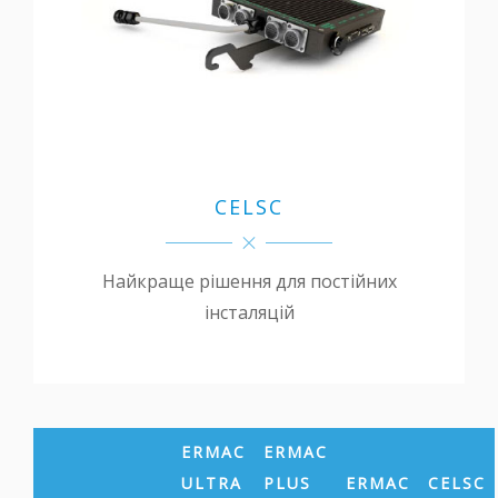
CELSC
Найкраще рішення для постійних
інсталяцій
ERMAC
ERMAC
ULTRA
PLUS
ERMAC
CELSC