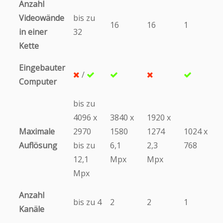
Anzahl
Videowände
bis zu
16
16
1
in einer
32
Kette
Eingebauter
/
Computer
bis zu
4096 х
3840 х
1920 х
Maximale
2970
1580
1274
1024 х
Auflösung
bis zu
6,1
2,3
768
12,1
Mpx
Mpx
Mpx
Anzahl
bis zu 4
2
2
1
Kanäle