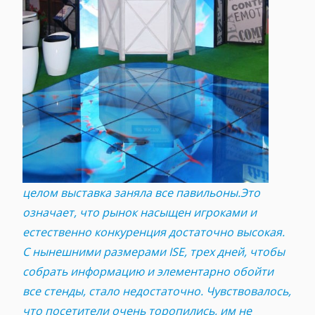
целом выставка заняла все павильоны.Это
означает, что рынок насыщен игроками и
естественно конкуренция достаточно высокая.
С нынешними размерами ISE, трех дней, чтобы
собрать информацию и элементарно обойти
все стенды, стало недостаточно. Чувствовалось,
что посетители очень торопились, им не