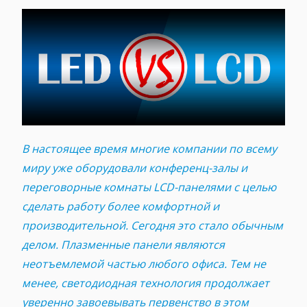
В настоящее время многие компании по всему
миру уже оборудовали конференц-залы и
переговорные комнаты LCD-панелями c целью
сделать работу более комфортной и
производительной. Сегодня это стало обычным
делом. Плазменные панели являются
неотъемлемой частью любого офиса. Тем не
менее, светодиодная технология продолжает
уверенно завоевывать первенство в этом