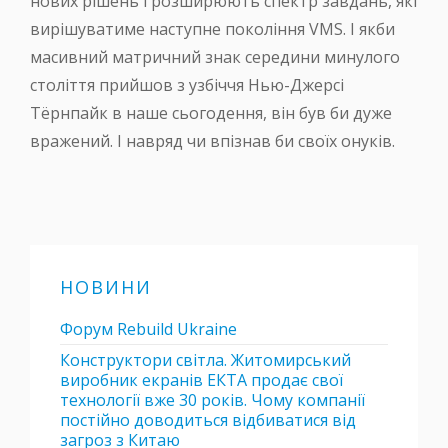
нових рішень і розширюють спектр завдань, які
вирішуватиме наступне покоління VMS. І якби
масивний матричний знак середини минулого
століття прийшов з узбіччя Нью-Джерсі
Тёрнпайк в наше сьогодення, він був би дуже
вражений. І навряд чи впізнав би своїх онуків.
НОВИНИ
Форум Rebuild Ukraine
Конструктори світла. Житомирський
виробник екранів ЕКТА продає свої
технології вже 30 років. Чому компанії
постійно доводиться відбиватися від
загроз з Китаю