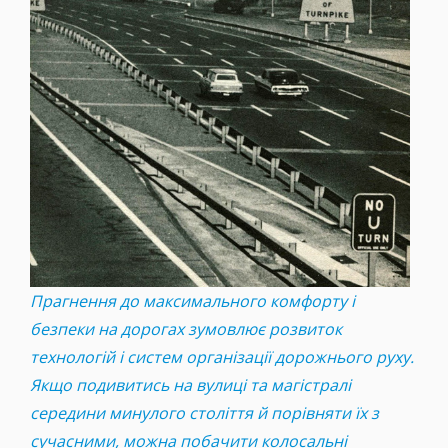
Прагнення до максимального комфорту і
безпеки на дорогах зумовлює розвиток
технологій і систем організації дорожнього руху.
Якщо подивитись на вулиці та магістралі
середини минулого століття й порівняти їх з
сучасними, можна побачити колосальні