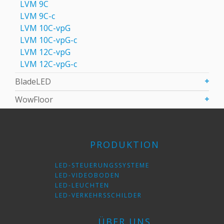
LVM 9C
LVM 9С-c
LVM 10C-vpG
LVM 10C-vpG-с
LVM 12C-vpG
LVM 12C-vpG-с
BladeLED
WowFloor
PRODUKTION
LED-STEUERUNGSSYSTEME
LED-VIDEOBODEN
LED-LEUCHTEN
LED-VERKEHRSSCHILDER
ÜBER UNS