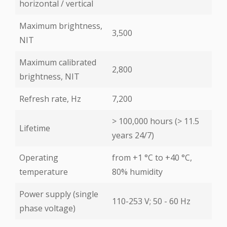
horizontal / vertical
Maximum brightness,
3,500
NIT
Maximum calibrated
2,800
brightness, NIT
Refresh rate, Hz
7,200
> 100,000 hours (> 11.5
Lifetime
years 24/7)
Operating
from +1 °С to +40 °С,
temperature
80% humidity
Power supply (single
110-253 V; 50 - 60 Hz
phase voltage)