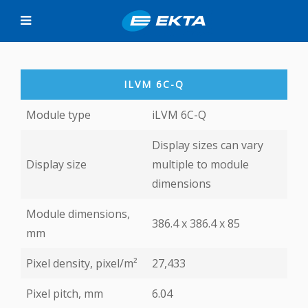
ILVM 6C-Q
Module type
iLVM 6C-Q
Display sizes can vary
Display size
multiple to module
dimensions
Module dimensions,
386.4 x 386.4 х 85
mm
Pixel density, pixel/m²
27,433
Pixel pitch, mm
6.04