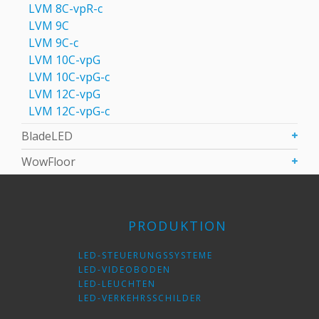
LVM 8C-vpR-с
LVM 9C
LVM 9С-c
LVM 10C-vpG
LVM 10C-vpG-с
LVM 12C-vpG
LVM 12C-vpG-с
BladeLED
WowFloor
PRODUKTION
LED-STEUERUNGSSYSTEME
LED-VIDEOBODEN
LED-LEUCHTEN
LED-VERKEHRSSCHILDER