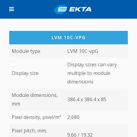
LVM 10C-VPG
Module type
LVM 10C-vpG
Display sizes can vary
Display size
multiple to module
dimensions
Module dimensions,
386.4 x 386.4 х 85
mm
Pixel density, pixel/m²
2,680
Pixel pitch, mm;
9.66 / 19.32