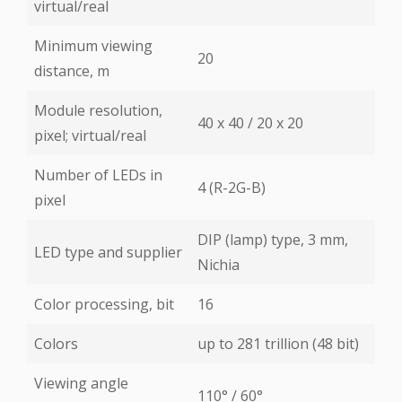
virtual/real
Minimum viewing
20
distance, m
Module resolution,
40 х 40 / 20 х 20
pixel; virtual/real
Number of LEDs in
4 (R-2G-B)
pixel
DIP (lamp) type, 3 mm,
LED type and supplier
Nichia
Color processing, bit
16
Colors
up to 281 trillion (48 bit)
Viewing angle
110° / 60°