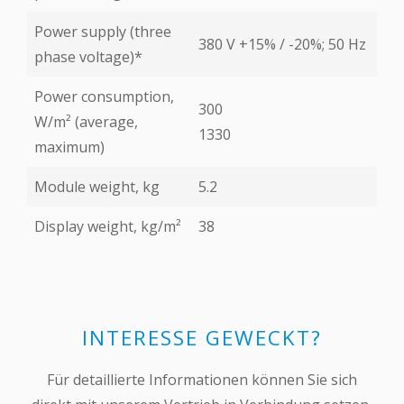
Power supply (three
380 V +15% / -20%; 50 Hz
phase voltage)*
Power consumption,
300
W/m² (average,
1330
maximum)
Module weight, kg
5.2
Display weight, kg/m²
38
INTERESSE GEWECKT?
Für detaillierte Informationen können Sie sich