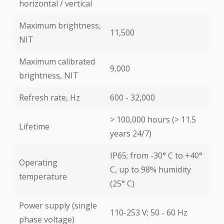
horizontal / vertical
Maximum brightness,
11,500
NIT
Maximum calibrated
9,000
brightness, NIT
Refresh rate, Hz
600 - 32,000
> 100,000 hours (> 11.5
Lifetime
years 24/7)
IP65; from -30° С to +40°
Operating
С, up to 98% humidity
temperature
(25° С)
Power supply (single
110-253 V; 50 - 60 Hz
phase voltage)