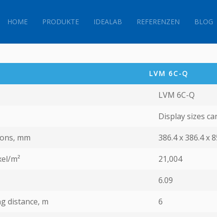
HOME
PRODUKTE
IDEALAB
REFERENZEN
BLOG
LVM 6C-Q
LVM 6C-Q
Display sizes c
ions, mm
386.4 x 386.4 х 8
xel/m²
21,004
6.09
g distance, m
6