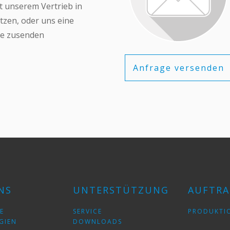
it unserem Vertrieb in
tzen, oder uns eine
ge zusenden
Anfrage versenden
NS
UNTERSTÜTZUNG
AUFTRA
E
SERVICE
PRODUKTI
GIEN
DOWNLOADS