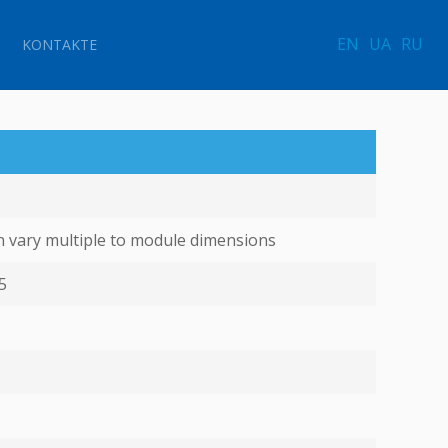
EN
UA
RU
KONTAKTE
an vary multiple to module dimensions
5