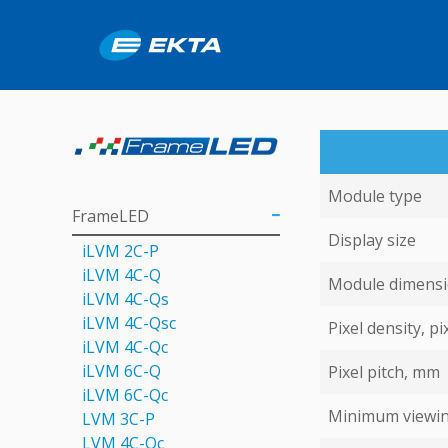
Module type
FrameLED
Display size
iLVM 2C-P
iLVM 4C-Q
Module dimens
iLVM 4C-Qs
iLVM 4C-Qsс
Pixel density, pi
iLVM 4C-Qс
iLVM 6C-Q
Pixel pitch, mm
iLVM 6C-Qc
Minimum viewin
LVM 3C-P
LVM 4С-Qc