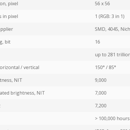
on, pixel
56 х 56
in pixel
1 (RGB: 3 in 1)
pplier
SMD, 4045, Nich
, bit
16
up to 281 trillion
rizontal / vertical
150° / 85°
ness, NIT
9,000
ated brightness, NIT
7,000
z
7,200
> 100,000 hours 