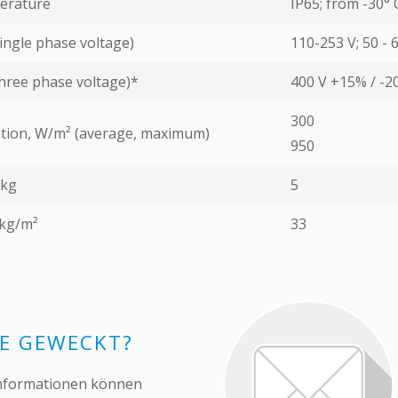
erature
IP65; from -30° 
ingle phase voltage)
110-253 V; 50 - 
hree phase voltage)*
400 V +15% / -2
300
ion, W/m² (average, maximum)
950
 kg
5
 kg/m²
33
SE GEWECKT?
 Informationen können