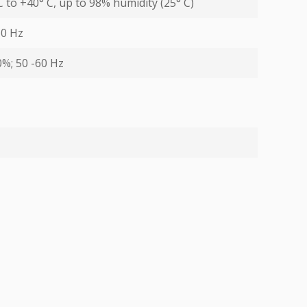
С to +40° С, up to 98% humidity (25° С)
60 Hz
0%; 50 -60 Hz