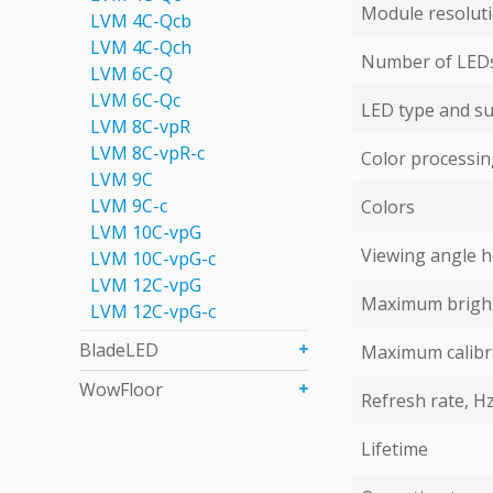
Module resoluti
LVM 4С-Qcb
LVM 4С-Qch
Number of LEDs 
LVM 6C-Q
LVM 6С-Qc
LED type and su
LVM 8C-vpR
LVM 8C-vpR-с
Color processing
LVM 9C
LVM 9С-c
Colors
LVM 10C-vpG
Viewing angle ho
LVM 10C-vpG-с
LVM 12C-vpG
Maximum bright
LVM 12C-vpG-с
BladeLED
Maximum calibr
WowFloor
Refresh rate, H
Lifetime